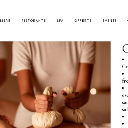
AMERE
RISTORANTE
SPA
OFFERTE
EVENTI
C
Co
fr
es
sa
sa