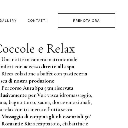
PRENOTA ORA
GALLERY
CONTATTI
occole e Relax
Una notte in camera matrimoniale
mfort con
accesso diretto alla spa
Ricca colazione a buffet con
pasticceria
esca di nostra produzione
Percorso Aura Spa 55m riservata
clusivamente per Voi
: vasca idromassaggio,
una, bagno turco, sauna, docce emozionali,
la relax con tisaneria e frutta secca
Massaggio di coppia agli oli essenziali 50’
Romantic Kit
: accappatoio, ciabattine e