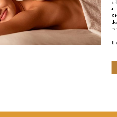
te
Ri
de
esc
Il